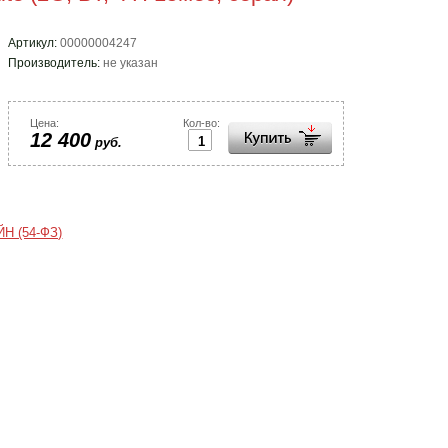
ТНО)
Артикул:
00000004247
Производитель:
не указан
Цена:
Кол-во:
12 400
руб.
Н (54-ФЗ)