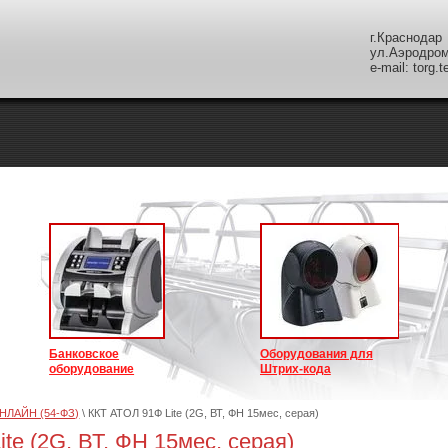
г.Краснодар
ул.Аэродром
e-mail: torg.
Банковское
Оборудования для
оборудование
Штрих-кода
ОНЛАЙН (54-ФЗ)
\ ККТ АТОЛ 91Ф Lite (2G, ВТ, ФН 15мес, серая)
te (2G, ВТ, ФН 15мес, серая)