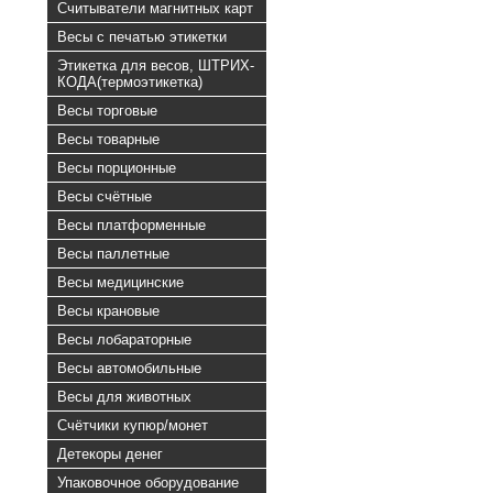
Считыватели магнитных карт
Весы с печатью этикетки
Этикетка для весов, ШТРИХ-
КОДА(термоэтикетка)
Весы торговые
Весы товарные
Весы порционные
Весы счётные
Весы платформенные
Весы паллетные
Весы медицинские
Весы крановые
Весы лобараторные
Весы автомобильные
Весы для животных
Счётчики купюр/монет
Детекоры денег
Упаковочное оборудование