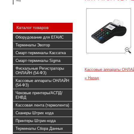
(ДОСТАВКА ПО КРАСНОДАРУ БЕСПЛА
Каталог товаров
Оборудование для ЕГАИС
Терминалы Эвотор
Смарт-терминалы Кассатка
Смарт-терминалы Sigma
Фискальные Регистраторы
Кассовые аппараты ОНЛАЙ
ОНЛАЙН (54-ФЗ)
« Назад
Кассовые аппараты ОНЛАЙН
(54-ФЗ)
Чековые принтеры/АСПД/
ЕНВД
Кассовая лента (термолента)
Сканеры Штрих кода
Принтеры Штрих-кода
Терминалы Сбора Данных