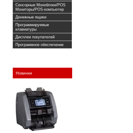
Сенсорные Моноблоки/POS
Мониторы/POS-компьютер
Денежные ящики
Программируемые
клавиатуры
Дисплеи покупателей
Программное обеспечение
Новинки